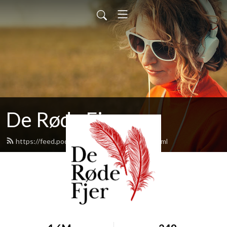
De Røde Fjer
https://feed.podbean.com/deroedefjer/feed.xml