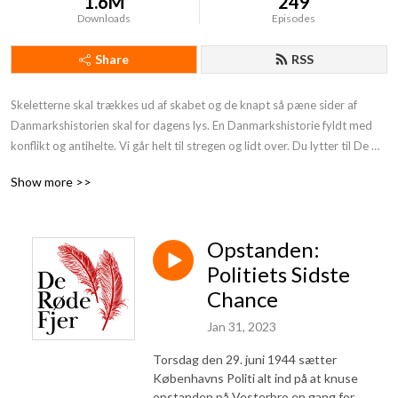
1.6M
249
Downloads
Episodes
Share
RSS
Skeletterne skal trækkes ud af skabet og de knapt så pæne sider af 
Danmarkshistorien skal for dagens lys. En Danmarkshistorie fyldt med 
konflikt og antihelte. Vi går helt til stregen og lidt over. Du lytter til De 
Røde Fjer. Støt os og få endnu mere provokerende Danmarkshistorie på 
Show more >>
din podcast:https: //deroedefjer.10er.app/
Opstanden:
Politiets Sidste
Chance
Jan 31, 2023
Torsdag den 29. juni 1944 sætter
Københavns Politi alt ind på at knuse
opstanden på Vesterbro en gang for