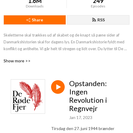
1.6M
249
Downloads
Episodes
Share
RSS
Skeletterne skal trækkes ud af skabet og de knapt så pæne sider af 
Danmarkshistorien skal for dagens lys. En Danmarkshistorie fyldt med 
konflikt og antihelte. Vi går helt til stregen og lidt over. Du lytter til De 
Røde Fjer. Støt os og få endnu mere provokerende Danmarkshistorie på 
Show more >>
din podcast:https: //deroedefjer.10er.app/
Opstanden:
Ingen
Revolution i
Regnvejr
Jan 17, 2023
Tirsdag den 27. juni 1944 brænder