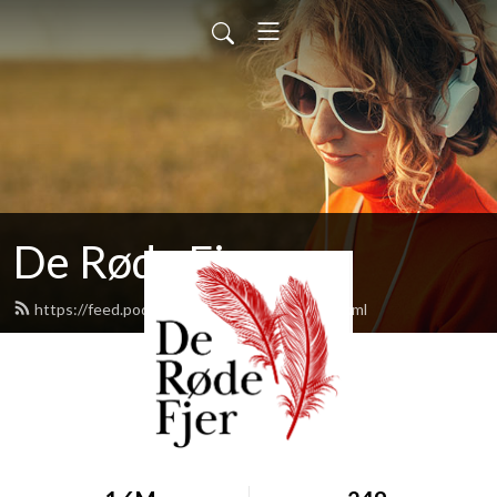
De Røde Fjer
https://feed.podbean.com/deroedefjer/feed.xml