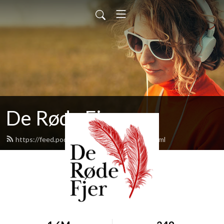
De Røde Fjer
https://feed.podbean.com/deroedefjer/feed.xml