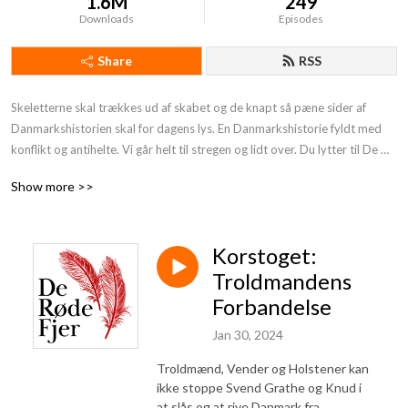
1.6M
249
Downloads
Episodes
Share
RSS
Skeletterne skal trækkes ud af skabet og de knapt så pæne sider af 
Danmarkshistorien skal for dagens lys. En Danmarkshistorie fyldt med 
konflikt og antihelte. Vi går helt til stregen og lidt over. Du lytter til De 
Røde Fjer. Støt os og få endnu mere provokerende Danmarkshistorie på 
Show more >>
din podcast:https: //deroedefjer.10er.app/
Korstoget:
Troldmandens
Forbandelse
Jan 30, 2024
Troldmænd, Vender og Holstener kan
ikke stoppe Svend Grathe og Knud i
at slås og at rive Danmark fra