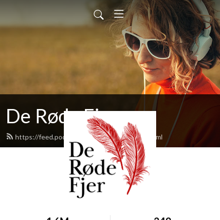
De Røde Fjer
https://feed.podbean.com/deroedefjer/feed.xml