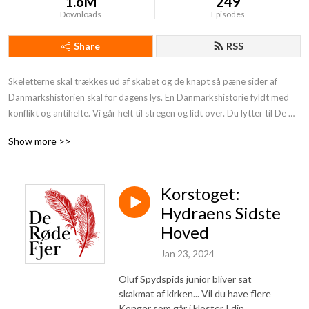
1.6M
249
Downloads
Episodes
Share
RSS
Skeletterne skal trækkes ud af skabet og de knapt så pæne sider af 
Danmarkshistorien skal for dagens lys. En Danmarkshistorie fyldt med 
konflikt og antihelte. Vi går helt til stregen og lidt over. Du lytter til De 
Røde Fjer. Støt os og få endnu mere provokerende Danmarkshistorie på 
Show more >>
din podcast:https: //deroedefjer.10er.app/
Korstoget:
Hydraens Sidste
Hoved
Jan 23, 2024
Oluf Spydspids junior bliver sat
skakmat af kirken... Vil du have flere
Konger som går i kloster I din