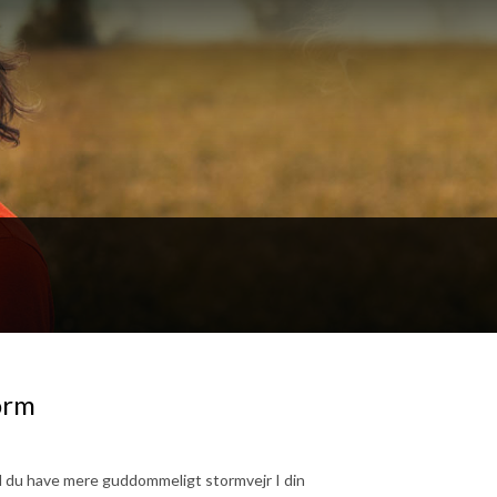
orm
il du have mere guddommeligt stormvejr I din