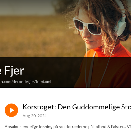
 Fjer
an.com/deroedefjer/feed.xml
Korstoget: Den Guddommelige St
Aug 20, 2024
Absalons endelige løsning på raceforræderne på Lolland & Falster... V