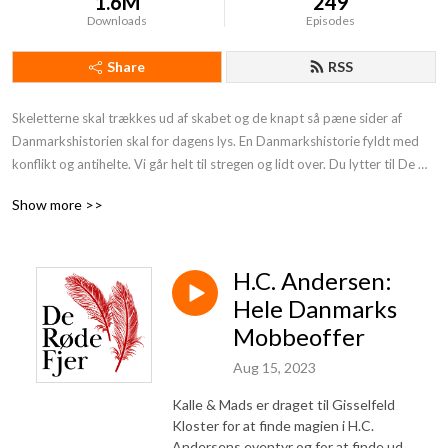
1.6M
249
Downloads
Episodes
Share
RSS
Skeletterne skal trækkes ud af skabet og de knapt så pæne sider af 
Danmarkshistorien skal for dagens lys. En Danmarkshistorie fyldt med 
konflikt og antihelte. Vi går helt til stregen og lidt over. Du lytter til De 
Røde Fjer. Støt os og få endnu mere provokerende Danmarkshistorie på 
Show more >>
din podcast:https: //deroedefjer.10er.app/
H.C. Andersen:
Hele Danmarks
Mobbeoffer
Aug 15, 2023
Kalle & Mads er draget til Gisselfeld
Kloster for at finde magien i H.C.
Andersens eventyr og for at finde ud