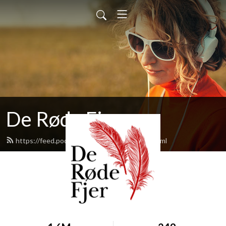
De Røde Fjer
https://feed.podbean.com/deroedefjer/feed.xml