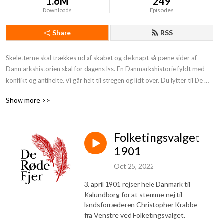
1.6M
249
Downloads
Episodes
Share
RSS
Skeletterne skal trækkes ud af skabet og de knapt så pæne sider af 
Danmarkshistorien skal for dagens lys. En Danmarkshistorie fyldt med 
konflikt og antihelte. Vi går helt til stregen og lidt over. Du lytter til De 
Røde Fjer. Støt os og få endnu mere provokerende Danmarkshistorie på 
Show more >>
din podcast:https: //deroedefjer.10er.app/
Folketingsvalget
1901
Oct 25, 2022
3. april 1901 rejser hele Danmark til
Kalundborg for at stemme nej til
landsforræderen Christopher Krabbe
fra Venstre ved Folketingsvalget.