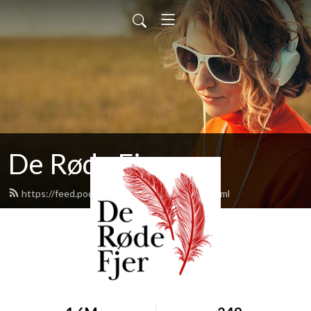
De Røde Fjer
https://feed.podbean.com/deroedefjer/feed.xml