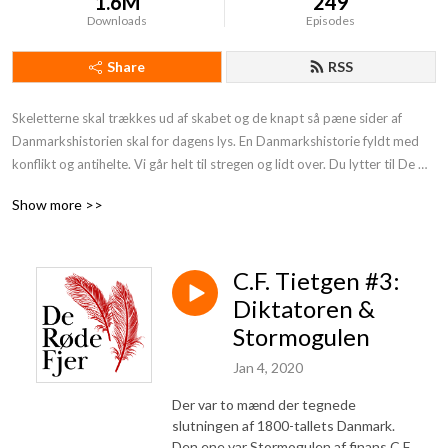
1.6M
249
Downloads
Episodes
Share
RSS
Skeletterne skal trækkes ud af skabet og de knapt så pæne sider af 
Danmarkshistorien skal for dagens lys. En Danmarkshistorie fyldt med 
konflikt og antihelte. Vi går helt til stregen og lidt over. Du lytter til De 
Røde Fjer. Støt os og få endnu mere provokerende Danmarkshistorie på 
Show more >>
din podcast:https: //deroedefjer.10er.app/
C.F. Tietgen #3:
Diktatoren &
Stormogulen
Jan 4, 2020
Der var to mænd der tegnede
slutningen af 1800-tallets Danmark.
Den ene var Stormogulen af finans C.F.