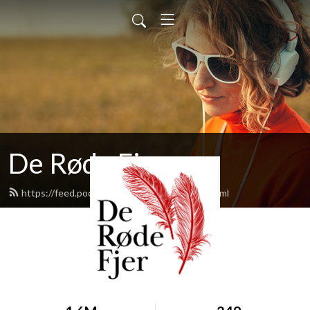
De Røde Fjer
https://feed.podbean.com/deroedefjer/feed.xml