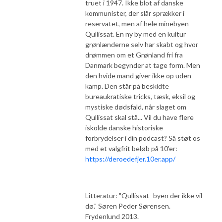
truet i 1947. Ikke blot af danske
kommunister, der slår sprækker i
reservatet, men af hele minebyen
Qullissat. En ny by med en kultur
grønlænderne selv har skabt og hvor
drømmen om et Grønland fri fra
Danmark begynder at tage form. Men
den hvide mand giver ikke op uden
kamp. Den står på beskidte
bureaukratiske tricks, tæsk, eksil og
mystiske dødsfald, når slaget om
Qullissat skal stå... Vil du have flere
iskolde danske historiske
forbrydelser i din podcast? Så støt os
med et valgfrit beløb på 10'er:
https://deroedefjer.10er.app/
Litteratur: "Qullissat- byen der ikke vil
dø." Søren Peder Sørensen.
Frydenlund 2013.