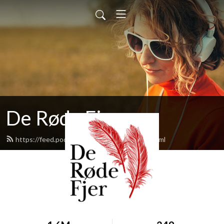
De Røde Fjer
https://feed.podbean.com/deroedefjer/feed.xml