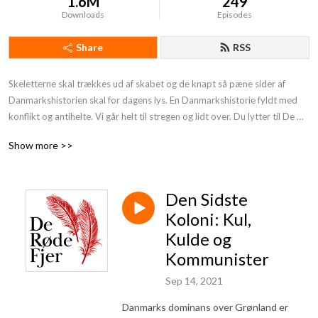
1.6M
249
Downloads
Episodes
Share
RSS
Skeletterne skal trækkes ud af skabet og de knapt så pæne sider af 
Danmarkshistorien skal for dagens lys. En Danmarkshistorie fyldt med 
konflikt og antihelte. Vi går helt til stregen og lidt over. Du lytter til De 
Røde Fjer. Støt os og få endnu mere provokerende Danmarkshistorie på 
Show more >>
din podcast:https: //deroedefjer.10er.app/
Den Sidste
Koloni: Kul,
Kulde og
Kommunister
Sep 14, 2021
Danmarks dominans over Grønland er