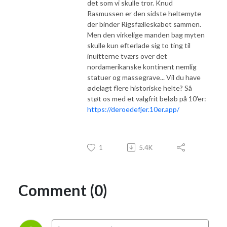
det som vi skulle tror. Knud
Rasmussen er den sidste heltemyte
der binder Rigsfælleskabet sammen.
Men den virkelige manden bag myten
skulle kun efterlade sig to ting til
inuitterne tværs over det
nordamerikanske kontinent nemlig
statuer og massegrave... Vil du have
ødelagt flere historiske helte? Så
støt os med et valgfrit beløb på 10'er:
https://deroedefjer.10er.app/
1
5.4K
Comment (0)