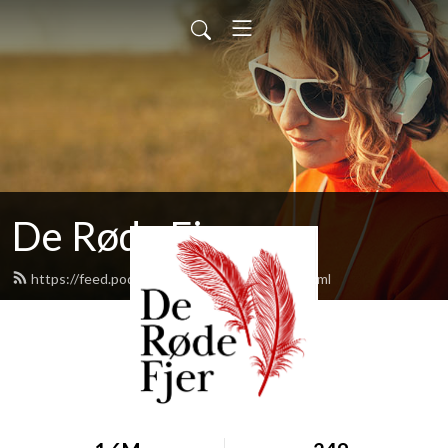
De Røde Fjer
https://feed.podbean.com/deroedefjer/feed.xml