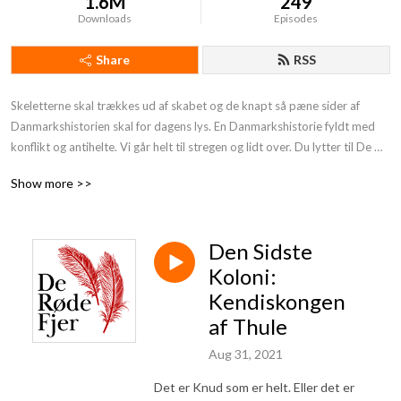
1.6M
249
Downloads
Episodes
Share
RSS
Skeletterne skal trækkes ud af skabet og de knapt så pæne sider af 
Danmarkshistorien skal for dagens lys. En Danmarkshistorie fyldt med 
konflikt og antihelte. Vi går helt til stregen og lidt over. Du lytter til De 
Røde Fjer. Støt os og få endnu mere provokerende Danmarkshistorie på 
Show more >>
din podcast:https: //deroedefjer.10er.app/
Den Sidste
Koloni:
Kendiskongen
af Thule
Aug 31, 2021
Det er Knud som er helt. Eller det er