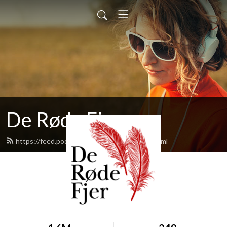
De Røde Fjer
https://feed.podbean.com/deroedefjer/feed.xml