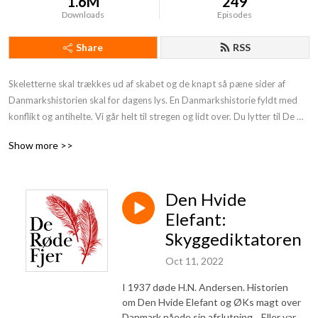
1.6M
249
Downloads
Episodes
Share
RSS
Skeletterne skal trækkes ud af skabet og de knapt så pæne sider af 
Danmarkshistorien skal for dagens lys. En Danmarkshistorie fyldt med 
konflikt og antihelte. Vi går helt til stregen og lidt over. Du lytter til De 
Røde Fjer. Støt os og få endnu mere provokerende Danmarkshistorie på 
Show more >>
din podcast:https: //deroedefjer.10er.app/
Den Hvide
Elefant:
Skyggediktatoren
Oct 11, 2022
I 1937 døde H.N. Andersen. Historien
om Den Hvide Elefant og ØKs magt over
Danmark nåede sin afslutning... Eller var