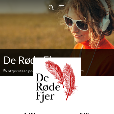
De Røde Fjer
https://feed.podbean.com/deroedefjer/feed.xml