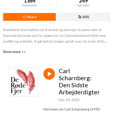
1.6M
249
Downloads
Episodes
Share
RSS
Skeletterne skal trækkes ud af skabet og de knapt så pæne sider af 
Danmarkshistorien skal for dagens lys. En Danmarkshistorie fyldt med 
konflikt og antihelte. Vi går helt til stregen og lidt over. Du lytter til De 
Røde Fjer. Støt os og få endnu mere provokerende Danmarkshistorie på 
Show more >>
din podcast:https: //deroedefjer.10er.app/
Carl
Scharnberg:
Den Sidste
Arbejderdigter
Dec 19, 2023
Historien om Carl Scharnberg (1930-