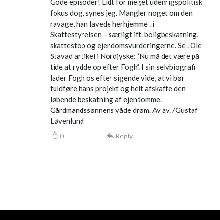
Gode episoder! Lidt for meget udenrigspolitisk
fokus dog, synes jeg. Mangler noget om den
ravage, han lavede herhjemme . i
Skattestyrelsen – særligt ift. boligbeskatning,
skattestop og ejendomsvurderingerne. Se . Ole
Stavad artikel i Nordjyske: ”Nu må det være på
tide at rydde op efter Fogh”. I sin selvbiografi
lader Fogh os efter sigende vide, at vi bør
fuldføre hans projekt og helt afskaffe den
løbende beskatning af ejendomme.
Gårdmandssønnens våde drøm. Av av. /Gustaf
Løvenlund
0
Reply