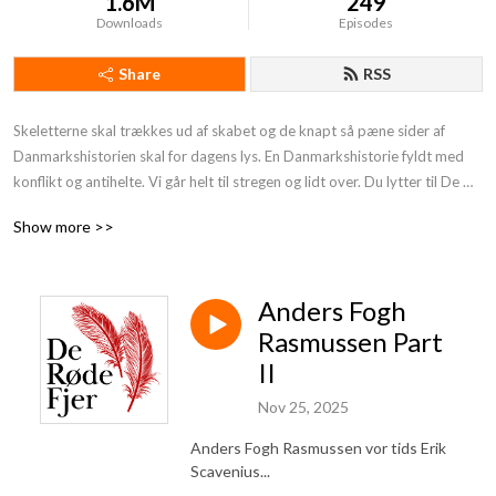
1.6M
249
Downloads
Episodes
Share
RSS
Skeletterne skal trækkes ud af skabet og de knapt så pæne sider af 
Danmarkshistorien skal for dagens lys. En Danmarkshistorie fyldt med 
konflikt og antihelte. Vi går helt til stregen og lidt over. Du lytter til De 
Røde Fjer. Støt os og få endnu mere provokerende Danmarkshistorie på 
Show more >>
din podcast:https: //deroedefjer.10er.app/
Anders Fogh
Rasmussen Part
II
Nov 25, 2025
Anders Fogh Rasmussen vor tids Erik
Scavenius...