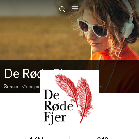
De Røde Fjer
https://feed.podbean.com/deroedefjer/feed.xml