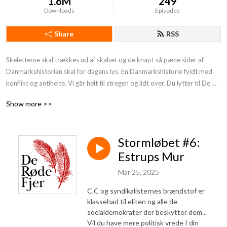
1.6M
249
Downloads
Episodes
Share
RSS
Skeletterne skal trækkes ud af skabet og de knapt så pæne sider af 
Danmarkshistorien skal for dagens lys. En Danmarkshistorie fyldt med 
konflikt og antihelte. Vi går helt til stregen og lidt over. Du lytter til De 
Røde Fjer. Støt os og få endnu mere provokerende Danmarkshistorie på 
Show more >>
din podcast:https: //deroedefjer.10er.app/
Stormløbet #6:
Estrups Mur
Mar 25, 2025
C.C og syndikalisternes brændstof er
klassehad til eliten og alle de
socialdemokrater der beskytter dem...
Vil du have mere politisk vrede I din