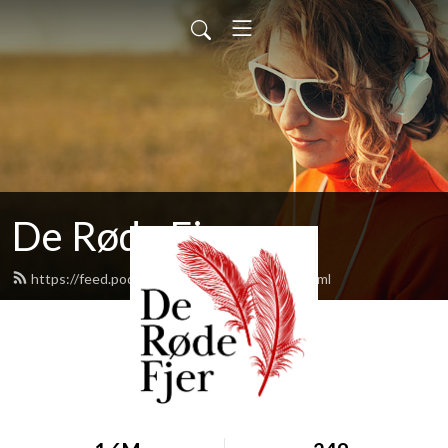
De Røde Fjer
https://feed.podbean.com/deroedefjer/feed.xml