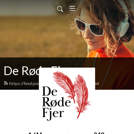
De Røde Fjer
https://feed.podbean.com/deroedefjer/feed.xml