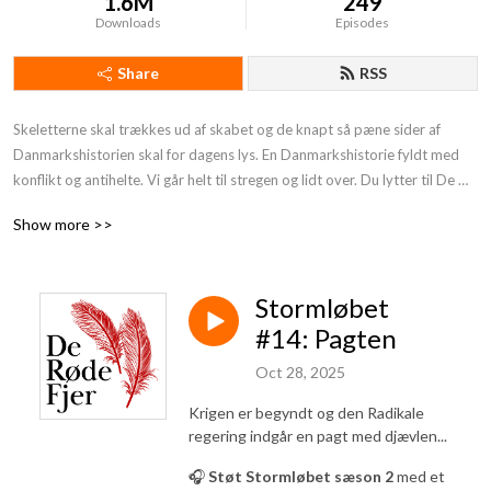
1.6M
249
Downloads
Episodes
Share
RSS
Skeletterne skal trækkes ud af skabet og de knapt så pæne sider af 
Danmarkshistorien skal for dagens lys. En Danmarkshistorie fyldt med 
konflikt og antihelte. Vi går helt til stregen og lidt over. Du lytter til De 
Røde Fjer. Støt os og få endnu mere provokerende Danmarkshistorie på 
Show more >>
din podcast:https: //deroedefjer.10er.app/
Stormløbet
#14: Pagten
Oct 28, 2025
Krigen er begyndt og den Radikale
regering indgår en pagt med djævlen...
🎧
Støt Stormløbet sæson 2
med et