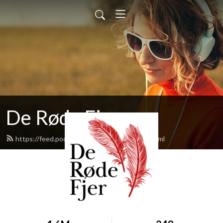
De Røde Fjer
https://feed.podbean.com/deroedefjer/feed.xml