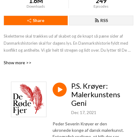
1.6M
249
Downloads
Episodes
Share
RSS
Skeletterne skal trækkes ud af skabet og de knapt så pæne sider af 
Danmarkshistorien skal for dagens lys. En Danmarkshistorie fyldt med 
konflikt og antihelte. Vi går helt til stregen og lidt over. Du lytter til De 
Røde Fjer. Støt os og få endnu mere provokerende Danmarkshistorie på 
Show more >>
din podcast:https: //deroedefjer.10er.app/
P.S. Krøyer:
Malerkunstens
Geni
Dec 17, 2021
Peder Severin Krøyer er den
ukronede konge af dansk malerkunst.
Fotografisk realisme, et blik der ser