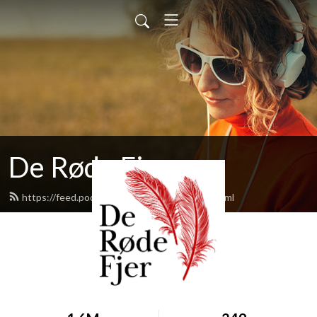
De Røde Fjer
https://feed.podbean.com/deroedefjer/feed.xml