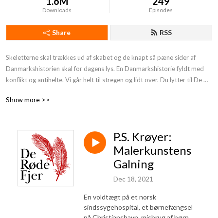
1.6M
249
Downloads
Episodes
Share
RSS
Skeletterne skal trækkes ud af skabet og de knapt så pæne sider af 
Danmarkshistorien skal for dagens lys. En Danmarkshistorie fyldt med 
konflikt og antihelte. Vi går helt til stregen og lidt over. Du lytter til De 
Røde Fjer. Støt os og få endnu mere provokerende Danmarkshistorie på 
Show more >>
din podcast:https: //deroedefjer.10er.app/
P.S. Krøyer:
Malerkunstens
Galning
Dec 18, 2021
En voldtægt på et norsk
sindssygehospital, et børnefængsel
på Christianshavn, misbrug af børn