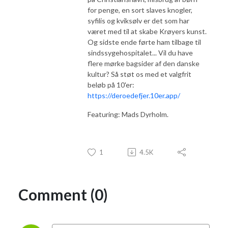
for penge, en sort slaves knogler,
syfilis og kviksølv er det som har
været med til at skabe Krøyers kunst.
Og sidste ende førte ham tilbage til
sindssygehospitalet... Vil du have
flere mørke bagsider af den danske
kultur? Så støt os med et valgfrit
beløb på 10'er:
https://deroedefjer.10er.app/
Featuring: Mads Dyrholm.
1
4.5K
Comment (0)