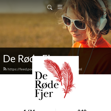
De Røde Fjer
https://feed.podbean.com/deroedefjer/feed.xml