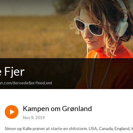
 Fjer
an.com/deroedefjer/feed.xml
Kampen om Grønland
Nov 8, 2019
Simon og Kalle prøver at starte en shitstorm. USA, Canada, England, K