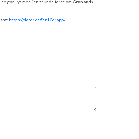
e gør. Lyt med i en tour de force om Grønlands
cast:
https://deroedefjer.10er.app/