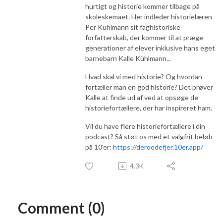
hurtigt og historie kommer tilbage på
skoleskemaet. Her indleder historielæren
Per Kühlmann sit faghistoriske
forfatterskab, der kommer til at præge
generationer af elever inklusive hans eget
barnebarn Kalle Kühlmann...
Hvad skal vi med historie? Og hvordan
fortæller man en god historie? Det prøver
Kalle at finde ud af ved at opsøge de
historiefortællere, der har inspireret ham.
Vil du have flere historiefortællere i din
podcast? Så støt os med et valgfrit beløb
på 10'er:
https://deroedefjer.10er.app/
4.3K
Comment (0)