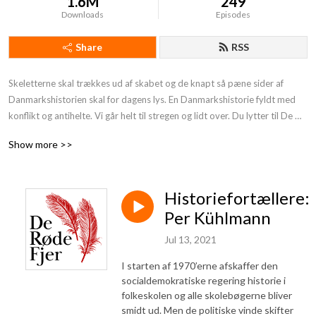
1.6M
249
Downloads
Episodes
Share
RSS
Skeletterne skal trækkes ud af skabet og de knapt så pæne sider af 
Danmarkshistorien skal for dagens lys. En Danmarkshistorie fyldt med 
konflikt og antihelte. Vi går helt til stregen og lidt over. Du lytter til De 
Røde Fjer. Støt os og få endnu mere provokerende Danmarkshistorie på 
Show more >>
din podcast:https: //deroedefjer.10er.app/
Historiefortællere:
Per Kühlmann
Jul 13, 2021
I starten af 1970’erne afskaffer den
socialdemokratiske regering historie i
folkeskolen og alle skolebøgerne bliver
smidt ud. Men de politiske vinde skifter