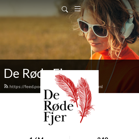
De Røde Fjer
https://feed.podbean.com/deroedefjer/feed.xml