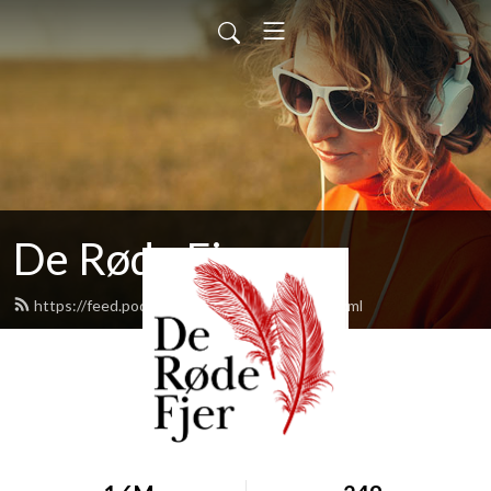
De Røde Fjer
https://feed.podbean.com/deroedefjer/feed.xml