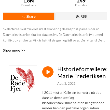
1.6M
249
Downloads
Episodes
Share
RSS
Skeletterne skal trækkes ud af skabet og de knapt så pæne sider af 
Danmarkshistorien skal for dagens lys. En Danmarkshistorie fyldt med 
konflikt og antihelte. Vi går helt til stregen og lidt over. Du lytter til De 
Røde Fjer. Støt os og få endnu mere provokerende Danmarkshistorie på 
Show more >>
din podcast:https: //deroedefjer.10er.app/
Historiefortællere:
Marie Frederiksen
Aug 3, 2021
I 2011 mister Kalle sin barnetro på det
danske demokrati og
historieestablishment. Men længst nede
møder han den politiske organisation