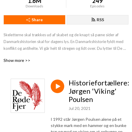
1.6M
249
Downloads
Episodes
Share
RSS
Skeletterne skal trækkes ud af skabet og de knapt så pæne sider af 
Danmarkshistorien skal for dagens lys. En Danmarkshistorie fyldt med 
konflikt og antihelte. Vi går helt til stregen og lidt over. Du lytter til De 
Røde Fjer. Støt os og få endnu mere provokerende Danmarkshistorie på 
Show more >>
din podcast:https: //deroedefjer.10er.app/
Historiefortællere:
Jørgen 'Viking'
Poulsen
Jul 20, 2021
I 1992 står Jørgen Poulsen alene på et
stykke mark med en hammer og en bunke
træ og med en vision om at opbygge en