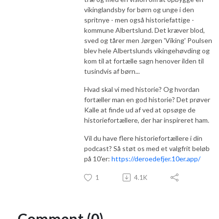
vikinglandsby for børn og unge i den
spritnye - men også historiefattige -
kommune Albertslund. Det kræver blod,
sved og tårer men Jørgen 'Viking' Poulsen
blev hele Albertslunds vikingehøvding og
kom til at fortælle sagn henover ilden til
tusindvis af børn...
Hvad skal vi med historie? Og hvordan
fortæller man en god historie? Det prøver
Kalle at finde ud af ved at opsøge de
historiefortællere, der har inspireret ham.
Vil du have flere historiefortællere i din
podcast? Så støt os med et valgfrit beløb
på 10'er:
https://deroedefjer.10er.app/
1
4.1K
Comment (0)