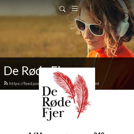
De Røde Fjer
https://feed.podbean.com/deroedefjer/feed.xml