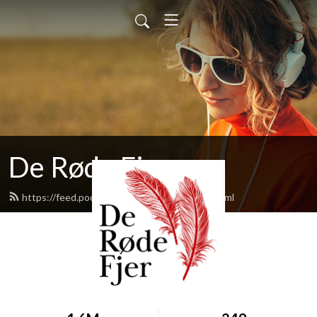
De Røde Fjer
https://feed.podbean.com/deroedefjer/feed.xml