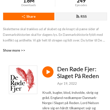
1.6M
249
Downloads
Episodes
Share
RSS
Skeletterne skal trækkes ud af skabet og de knapt så pæne sider af 
Danmarkshistorien skal for dagens lys. En Danmarkshistorie fyldt med 
konflikt og antihelte. Vi går helt til stregen og lidt over. Du lytter til De 
Røde Fjer. Støt os og få endnu mere provokerende Danmarkshistorie på 
Show more >>
din podcast:https: //deroedefjer.10er.app/
Den Røde Fjer:
Slaget På Reden
Apr 19, 2022
Krudt, kugler, blod, indvolde, skrig og
gråd. England nedkæmper Danmark-
Norge i Slaget på Reden. Lord Nelson
sikre sig en hårdt tilkæmpet sejr og