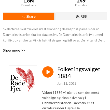
1.6M
249
Downloads
Episodes
Share
RSS
Skeletterne skal trækkes ud af skabet og de knapt så pæne sider af 
Danmarkshistorien skal for dagens lys. En Danmarkshistorie fyldt med 
konflikt og antihelte. Vi går helt til stregen og lidt over. Du lytter til De 
Røde Fjer. Støt os og få endnu mere provokerende Danmarkshistorie på 
Show more >>
din podcast:https: //deroedefjer.10er.app/
Folketingsvalget
1884
Jun 11, 2019
Valget i 1884 vil gå ned som det mest
voldelige og eksplosive valg i
Danmarkshistorien. Danmark er et
diktatur under Højre (De