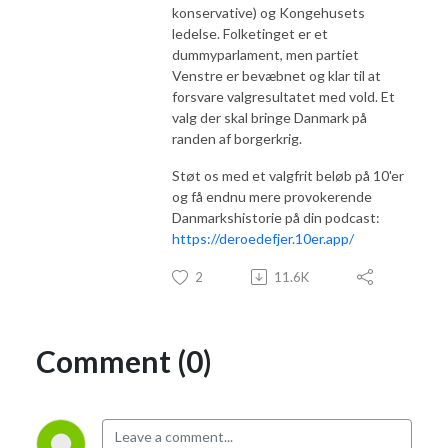
konservative) og Kongehusets
ledelse. Folketinget er et
dummyparlament, men partiet
Venstre er bevæbnet og klar til at
forsvare valgresultatet med vold. Et
valg der skal bringe Danmark på
randen af borgerkrig.
Støt os med et valgfrit beløb på 10'er
og få endnu mere provokerende
Danmarkshistorie på din podcast:
https://deroedefjer.10er.app/
2
11.6K
Comment (0)