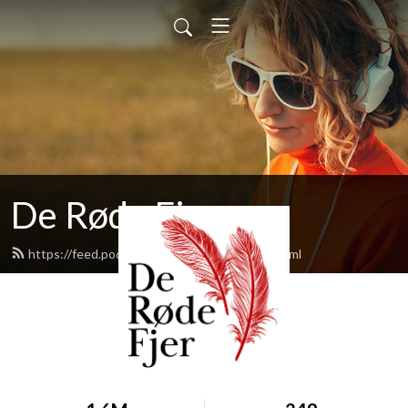
De Røde Fjer
https://feed.podbean.com/deroedefjer/feed.xml