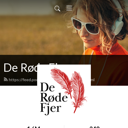
De Røde Fjer
https://feed.podbean.com/deroedefjer/feed.xml