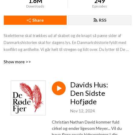
1.6M
249
Downloads
Episodes
Share
RSS
Skeletterne skal trækkes ud af skabet og de knapt så pæne sider af 
Danmarkshistorien skal for dagens lys. En Danmarkshistorie fyldt med 
konflikt og antihelte. Vi går helt til stregen og lidt over. Du lytter til De 
Røde Fjer. Støt os og få endnu mere provokerende Danmarkshistorie på 
Show more >>
din podcast:https: //deroedefjer.10er.app/
Davids Hus:
Den Sidste
Hofjøde
Nov 12, 2024
Christian Nathan David kommer fuld
cirkel og ender ligesom Meyer... Vil du
have flere royale kidnapninger I din