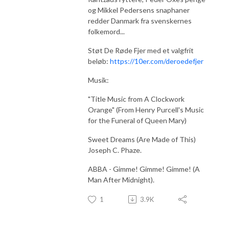
og Mikkel Pedersens snaphaner
redder Danmark fra svenskernes
folkemord...
Støt De Røde Fjer med et valgfrit
beløb:
https://10er.com/deroedefjer
Musik:
"Title Music from A Clockwork
Orange" (From Henry Purcell's Music
for the Funeral of Queen Mary)
Sweet Dreams (Are Made of This)
Joseph C. Phaze.
ABBA - Gimme! Gimme! Gimme! (A
Man After Midnight).
1
3.9K