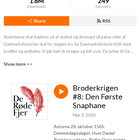
1.6M
249
Downloads
Episodes
Share
RSS
Skeletterne skal trækkes ud af skabet og de knapt så pæne sider af 
Danmarkshistorien skal for dagens lys. En Danmarkshistorie fyldt med 
konflikt og antihelte. Vi går helt til stregen og lidt over. Du lytter til De 
Røde Fjer. Støt os og få endnu mere provokerende Danmarkshistorie på 
Show more >>
din podcast:https: //deroedefjer.10er.app/
Broderkrigen
#8: Den Første
Snaphane
Mar 3, 2026
Axtorna 20. oktober 1565.
Dommedagsslaget. Hvor Daniel
Rantzaus ryttere, Peder Oxes penge