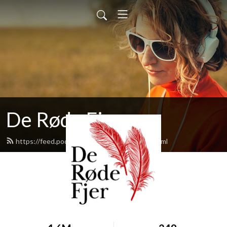
De Røde Fjer
https://feed.podbean.com/deroedefjer/feed.xml